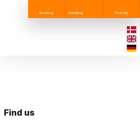
Booking​
Betaling​
Find vej
Find us​