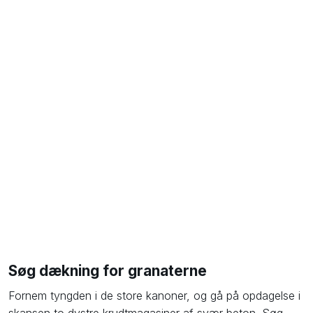
Søg dækning for granaterne
​Fornem tyngden i de store kanoner, og gå på opdagelse i
skansen to dystre krudtmagasiner af svær beton. Søg