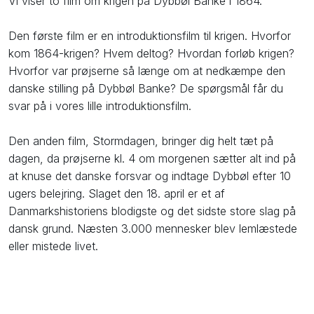
​Vi viser to film om krigen på Dybbøl Banke i 1864.
Den første film er en introduktionsfilm til krigen. Hvorfor
kom 1864-krigen? Hvem deltog? Hvordan forløb krigen?
Hvorfor var prøjserne så længe om at nedkæmpe den
danske stilling på Dybbøl Banke? De spørgsmål får du
svar på i vores lille introduktionsfilm.
Den anden film, Stormdagen, bringer dig helt tæt på
dagen, da prøjserne kl. 4 om morgenen sætter alt ind på
at knuse det danske forsvar og indtage Dybbøl efter 10
ugers belejring. Slaget den 18. april er et af
Danmarkshistoriens blodigste og det sidste store slag på
dansk grund. Næsten 3.000 mennesker blev lemlæstede
eller mistede livet.